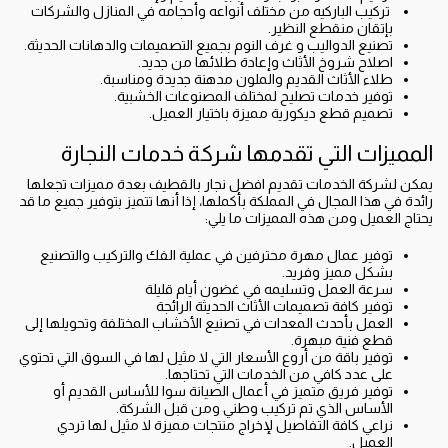
‏ تركيب الباركيه من مختلف أنواعه وأحجامه في المنازل والشركات
بإتقان منقطع النظير.
‏تصنيع الدواليب و غرف النوم بجميع التصميمات والدهانات الحديثة.
‏اصلاح شروخ الأثاث وإعادة طلائها من جديد.
طلاء الأثاث القديم والملون مدهنة جديدة ومناسبة.
‏توفير خدمات تصليح لمختلف المصنوعات الخشبية.
‏تصميم قطع ديكورية مميزة باختيار العميل.
‏المميزات التي تقدمها شركة خدمات النجارة
يمكن لشركة الخدمات تقديم افضل نجار بالقطيف بعدة مميزات تجعلها
رائدة في هذا المجال في المملكة بأكملها، إذا أنها تتميز بتوفير جميع ما قد
يحتاج العميل ومن هذه المميزات ما يلي:
‏توفير عمال مهرة محترفين في عملية الفك والتركيب والتصنيع
بشكل مميز وفريد.
‏سرعة العمل وتسليمه في غضون أيام قليلة
‏توفير كافة تصميمات الأثاث الحديثة الرائجة
‏العمل بأحدث المعدات في تصنيع الأخشاب المختلفة وتحويلها إلى
قطع فنية مبهرة.
‏توفير باقة من أروع الأسعار التي لا مثيل لها في السوق التي تحتوي
على عدد كافي من الخدمات التي تحتاجها.
‏توفير فريق متميز في أعمال الصيانة سوا للأساس القديم أو
الأساس الذي تم تركيب وطني ومن قبل الشركة.
‏نراعي كافة التفاصيل لإخراج منتجات مميزة لا مثيل لها تردي
العميل.