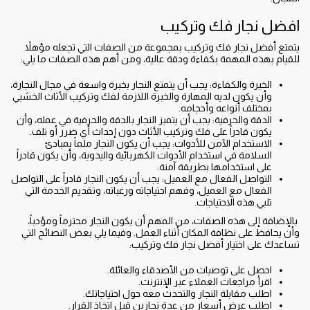
افضل نجار فك وتركيب
يتمتع أفضل نجار فك وتركيب بمجموعة من الصفات التي تجعله مؤهلاً
للقيام بهذه المهمة بكفاءة ودقة عالية، ومن أهم هذه الصفات ما يلي:
الخبرة والكفاءة: يجب أن يتمتع النجار بخبرة واسعة في مجال النجارة،
وأن يكون لديه المهارة والخبرة اللازمة لفك وتركيب الأثاث الخشبي
بمختلف أنواعه وأحجامه.
الدقة والحرفية: يجب أن يتميز النجار بالدقة والحرفية في عمله، وأن
يكون قادراً على فك وتركيب الأثاث دون إحداث أي ضرر أو تلف.
الاستخدام الآمن للأدوات: يجب أن يكون النجار ملماً بمبادئ
السلامة في استخدام الأدوات الكهربائية واليدوية، وأن يكون قادراً
على استخدامها بطريقة آمنة.
التواصل الفعال مع العميل: يجب أن يكون النجار قادراً على التواصل
الفعال مع العميل، وفهم احتياجاته ورغباته، وتقديم الخدمة التي
تلبي هذه الاحتياجات.
بالإضافة إلى هذه الصفات، من المهم أن يكون النجار محترماً ومؤدباً،
وأن يحافظ على نظافة المكان أثناء العمل. وفيما يلي بعض النصائح التي
تساعدك على اختيار أفضل نجار فك وتركيب:
احصل على توصيات من الأصدقاء والعائلة.
اقرأ مراجعات العملاء عبر الإنترنت.
اطلب مقابلة النجار والتحدث معه حول احتياجاتك.
اطلب عرض أسعار من عدة نجارين قبل اتخاذ القرار.