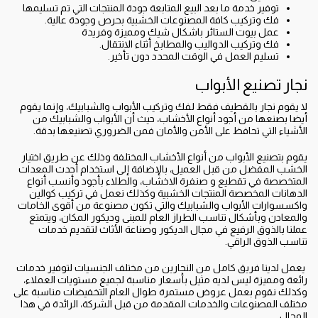
‏توفير خدمة ما بعد البيع المتابعة جودة المنتجات التي تم تسليمها
‏فك وتركيب كافة المصنوعات الخشبية بحرص وجودة عالية.
‏عمل بيوت الستائر باشكال شيك ومميزة وفريدة
‏فك وتركيب الدواليب والمطابخ أثناء الانتقال.
‏تسليم العمل في الوقت المحدد دون تأخير.
‏نجار تصنيع الأبواب
‏لا يقوم نجار بالقطيف فقط لفك وتركيب الأبواب والشبابيك، وإنما يقوم
أيضا بصنعها من أجود أنواع الأخشاب، حيث أن الأبواب والشبابيك من
الأشياء التي تحافظ على الأمن والأمان فمن الضروري تصنيعها بدقة. ‏
يقوم بتصنيع الأبواب من أنواع الأخشاب المختلفة وذلك عن طريق اختيار
الخشب المفضل من قبل العميل، بالإضافة إلى استخدام أحدث المعدات
المتخصصة في تقطيع و صنفرة الاخشاب، والطلاء بأجود وأنسب أنواع
الدهانات المخصصة المنتجات الخشبية ‏وكذلك نعمل في تركيب كوالين
واكسسوارات الأبواب والشبابيك والتي تكون مصنوعة من أقوى الخامات
والمعادن وبأشكال تناسب الطراز العام للمبنى وديكور المكان، ويتمتع
عملنا بالذوق الرفيع في مجال الديكور وصناعة الأثاث لتقديم خدمات
تناسب الذوق الراقي.
‏يعمل لدينا فريق كامل من النجارين من مختلف الجنسيات لتوفير خدمات
رائعة ومميزة ليس لديه مثيل بأسعار مناسبة لجميع مستويات العملاء،
وكذلك نقوم بعمل عروض مستمرة طوال العام التخفيضات مناسبة على
مختلف المصنوعات والخدمات المقدمة من قبل الشركة، الرائدة في هذا
المجال.