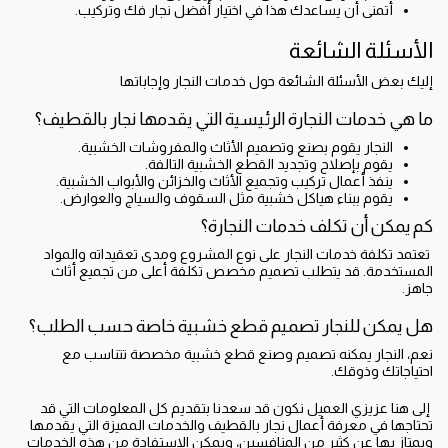
أتمنى أن يساعدك هذا في اختيار أفضل نجار فك وتركيب.
الأسئلة الشائعة
إليك بعض الأسئلة الشائعة حول خدمات النجار وإجاباتها
ما هي خدمات النجارة الرئيسية التي يقدمها نجار بالقطيف؟
النجار يقوم بصنع وتصميم الأثاث والمفروشات الخشبية.
يقوم بإصلاح وتجديد القطع الخشبية التالفة.
ينفذ أعمال تركيب وتجميع الأثاث والخزائن والأبواب الخشبية.
يقوم ببناء هياكل خشبية مثل السقوف والسياج والعوارض.
كم يمكن أن تكلف خدمات النجارة؟
تعتمد تكلفة خدمات النجار على نوع المشروع ومدى تعقيداته والمواد
المستخدمة. قد يتطلب تصميم مخصص تكلفة أعلى من تجميع أثاث
جاهز.
هل يمكن للنجار تصميم قطع خشبية خاصة حسب الطلب؟
نعم، النجار يمكنه تصميم وصنع قطع خشبية مخصصة تتناسب مع
احتياجاتك وذوقك.
‏إلى هنا عزيزي العميل نكون قد سعدنا بتقديم كل المعلومات التي قد
تحتاجها في معرفة أعمال نجار بالقطيف والخدمات المميزة التي يقدمها
ويمتاز بها عن كثير من المنافسين، ويمكن الاستفادة من هذه الخدمات