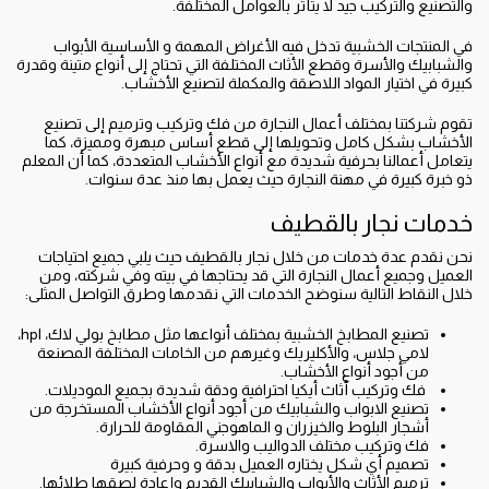
والتصنيع والتركيب جيد لا يتأثر بالعوامل المختلفة. ‏
في المنتجات الخشبية تدخل فيه الأغراض المهمة و الأساسية الأبواب
والشبابيك والأسرة وقطع الأثاث المختلفة التي تحتاج إلى أنواع متينة وقدرة
كبيرة في اختيار المواد اللاصقة والمكملة لتصنيع الأخشاب. ‏
تقوم شركتنا بمختلف أعمال النجارة من فك وتركيب وترميم إلى تصنيع
الأخشاب بشكل كامل وتحويلها إلى قطع أساس مبهرة ومميزة، كما
يتعامل أعمالنا بحرفية شديدة مع أنواع الأخشاب المتعددة، كما أن المعلم
ذو خبرة كبيرة في مهنة النجارة حيث يعمل بها منذ عدة سنوات.
خدمات نجار بالقطيف
‏نحن نقدم عدة خدمات من خلال نجار بالقطيف حيث يلبي جميع احتياجات
العميل وجميع أعمال النجارة التي قد يحتاجها في بيته وفي شركته، ومن
خلال النقاط التالية سنوضح الخدمات التي نقدمها وطرق التواصل المثلى:
‏تصنيع المطابخ الخشبية بمختلف أنواعها مثل مطابخ بولي لاك، hpl،
لامي جلاس، والأكليريك وغيرهم من الخامات المختلفة المصنعة
من أجود أنواع الأخشاب.
‏ فك وتركيب أثاث أيكيا احترافية ودقة شديدة بجميع الموديلات.
‏تصنيع الابواب والشبابيك من أجود أنواع الأخشاب المستخرجة من
أشجار البلوط والخيزران و الماهوجني المقاومة للحرارة.
‏فك وتركيب مختلف الدواليب والاسرة.
‏تصميم أي شكل يختاره العميل بدقة و وحرفية كبيرة
‏ترميم الأثاث والأبواب والشبابيك القديم وإعادة لصقها طلائها.